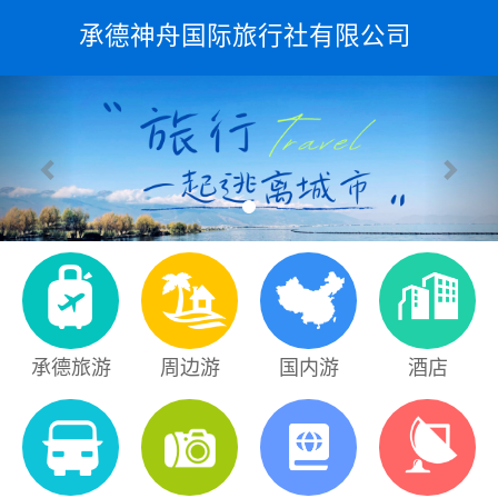
承德神舟国际旅行社有限公司
上
下
一
一
张
张
承德旅游
周边游
国内游
酒店