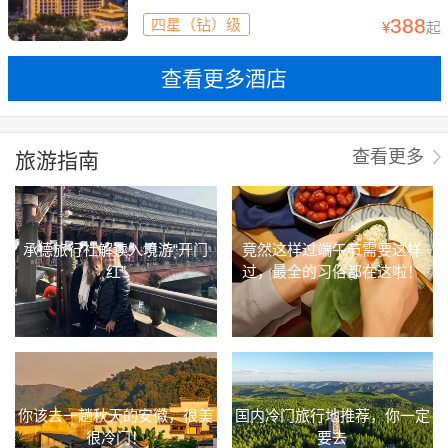
388
四星（钻）级
¥
起
查看更多酒店
旅游指南
查看更多
承德旅行社解读入境游“开门
竟然这样过端午节需要这样
红”
过，最全的习俗都在这啦！
你该去一趟秋天的安徽，很美
国内冷门旅行地推荐，你一定
很冷门！
要去