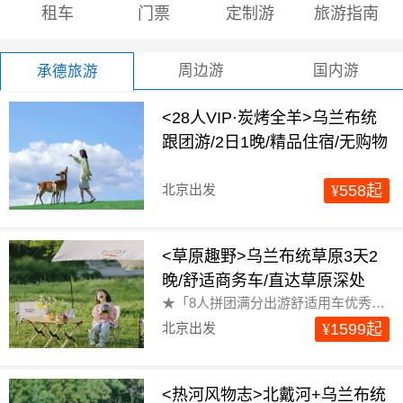
租车
门票
定制游
旅游指南
周边游
国内游
承德旅游
<28人VIP·炭烤全羊>乌兰布统
跟团游/2日1晚/精品住宿/无购物
北京出发
¥
558
起
<草原趣野>乌兰布统草原3天2
晚/舒适商务车/直达草原深处
★「8人拼团满分出游舒适用车优秀司导严选酒店」①公司直营司机季度培训严禁杜绝宰客等行为提供司机兼向导基础服务行中司导端app跟踪为客人提供特殊保障......
北京出发
¥
1599
起
<热河风物志>北戴河+乌兰布统