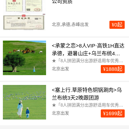
公司资质
北京,承德,赤峰出发
¥
0
起
<承蒙之恋>8人VIP·高铁1H直达
承德，避暑山庄+乌兰布统4天3
★「8人拼团满分出游舒适用车优秀司导严选酒店」①公司直营司机季度培训严禁杜绝宰客等行为提供司机兼向导基础服务行中司导端app跟踪为客人提供特殊保障......
晚跟团游
北京出发
¥
1888
起
<塞上行.草原特色铜锅涮肉>乌
兰布统3天2晚跟团游
★「8人拼团满分出游舒适用车优秀司导严选酒店」①公司直营司机季度培训严禁杜绝宰客等行为提供司机兼向导基础服务行中司导端app跟踪为客人提供特殊保障......
北京出发
¥
1699
起