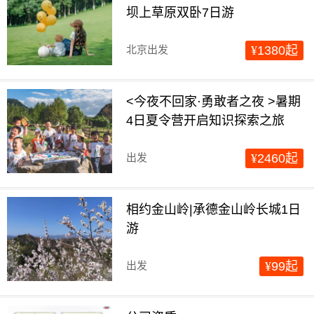
坝上草原双卧7日游
北京出发
¥
1380
起
<今夜不回家·勇敢者之夜 >暑期
4日夏令营开启知识探索之旅
出发
¥
2460
起
相约金山岭|承德金山岭长城1日
游
出发
¥
99
起