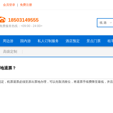
5
会员登录
|
免费注册
18503149555
线路
免费服务热线：<09:00 - 24:00>
周边游
国内游
私人订制服务
酒店预定
景点门票
租
高级定制
地退票？
规定，机票退票必须至原出票地办理，可以先取消座位，将退票手续费降至最低，并且