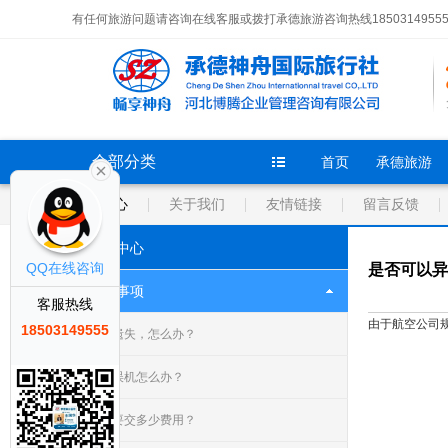
有任何旅游问题请咨询在线客服或拨打承德旅游咨询热线1850314955
全部分类
首页
承德旅游
帮助中心
关于我们
友情链接
留言反馈
帮助中心
QQ在线咨询
是否可以异
其他事项
客服热线
由于航空公司
18503149555
机票遗失，怎么办？
乘客误机怎么办？
退票要交多少费用？