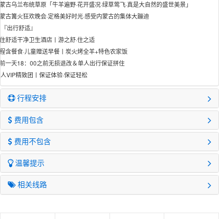
蒙古乌兰布统草原「牛羊遍野·花开盛况·绿草莺飞·真是大自然的盛世美景」
蒙古篝火狂欢晚会·定格美好时光·感受内蒙古的集体大蹦迪
 『出行舒适』
住舒适干净卫生酒店丨游之舒·住之适
程含餐食·儿童赠送早餐丨炭火烤全羊+特色农家饭
前一天18：00之前无损退改＆单人出行保证拼住
8人VIP精致团丨保证体验·保证轻松
行程安排
费用包含
费用不包含
温馨提示
相关线路