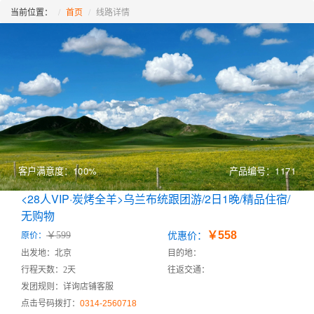
当前位置：
首页
线路详情
客户满意度：100%
产品编号：1171
<28人VIP·炭烤全羊>乌兰布统跟团游/2日1晚/精品住宿/
无购物
￥558
￥599
原价：
优惠价：
出发地：北京
目的地：
行程天数：2天
往返交通：
发团规则：详询店铺客服
点击号码拨打：
0314-2560718