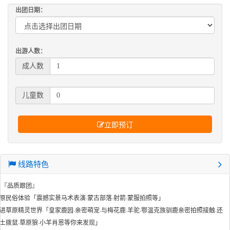
出团日期：
出游人数：
成人数
儿童数
立即预订
线路特色
 『品质跟团』
原民俗体验「震撼实景马术表演·蒙古部落·射箭·蒙服拍照等」
进草原精灵世界「皇家鹿园·亲密萌宠·与梅花鹿·羊驼·鄂温克族驯鹿亲密拍照接触·还
土拨鼠·草原狼·小羊肖恩等你来发现」