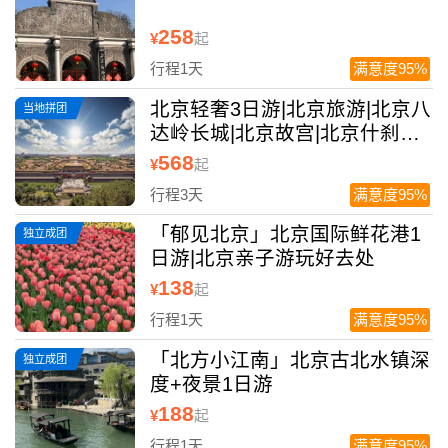
258
¥
起
行程1天
满意度95%
北京轻奢3日游|北京旅游|北京八
当地拼团
达岭长城|北京故宫|北京什刹海|
北京鸟巢
568
¥
起
行程3天
满意度95%
「郁见北京」北京国际鲜花港1
独立成团
日游|北京亲子游玩好去处
138
¥
起
行程1天
满意度95%
「北方小江南」北京古北水镇深
独立成团
度+夜景1日游
188
¥
起
行程1天
满意度95%