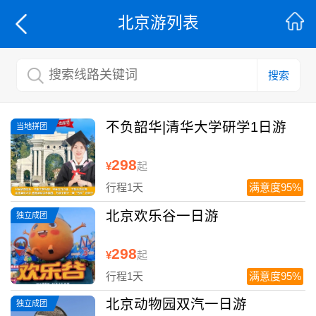
北京游列表
搜索
不负韶华|清华大学研学1日游
当地拼团
298
¥
起
行程1天
满意度95%
北京欢乐谷一日游
独立成团
298
¥
起
行程1天
满意度95%
北京动物园双汽一日游
独立成团