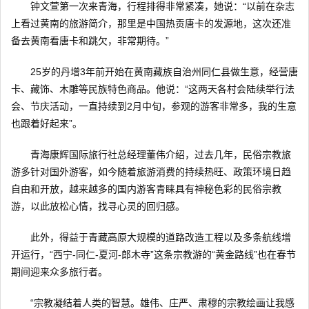
钟文萱第一次来青海，行程排得非常紧凑，她说：“以前在杂志
上看过黄南的旅游简介，那里是中国热贡唐卡的发源地，这次还准
备去黄南看唐卡和跳欠，非常期待。”
25岁的丹增3年前开始在黄南藏族自治州同仁县做生意，经营唐
卡、藏饰、木雕等民族特色商品。他说：“这两天各村会陆续举行法
会、节庆活动，一直持续到2月中旬，参观的游客非常多，我的生意
也跟着好起来”。
青海康辉国际旅行社总经理董伟介绍，过去几年，民俗宗教旅
游多针对国外游客，如今随着旅游消费的持续热旺、政策环境日趋
自由和开放，越来越多的国内游客青睐具有神秘色彩的民俗宗教
游，以此放松心情，找寻心灵的回归感。
此外，得益于青藏高原大规模的道路改造工程以及多条航线增
开运行，“西宁-同仁-夏河-郎木寺”这条宗教游的“黄金路线”也在春节
期间迎来众多旅行者。
“宗教凝结着人类的智慧。雄伟、庄严、肃穆的宗教绘画让我感