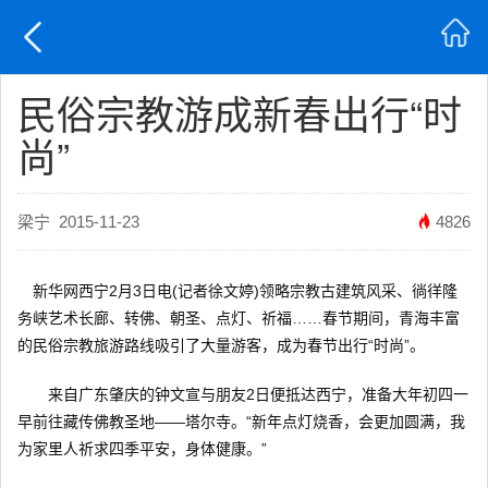
民俗宗教游成新春出行“时
尚”
梁宁
2015-11-23
4826
新华网西宁2月3日电(记者徐文婷)领略宗教古建筑风采、徜徉隆
务峡艺术长廊、转佛、朝圣、点灯、祈福……春节期间，青海丰富
的民俗宗教旅游路线吸引了大量游客，成为春节出行“时尚”。
来自广东肇庆的钟文宣与朋友2日便抵达西宁，准备大年初四一
早前往藏传佛教圣地——塔尔寺。“新年点灯烧香，会更加圆满，我
为家里人祈求四季平安，身体健康。”